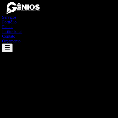
Serviços
Portfólio
Planos
Institucional
Contato
Orçamento
Success
'
guabiruba
'
App