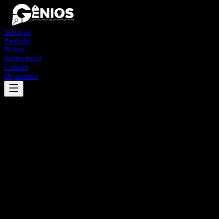
Serviços
Portfólio
Planos
Institucional
Contato
Orçamento
Success
'
guapiara
'
App