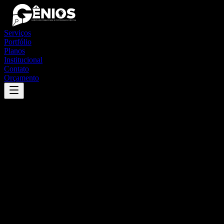
Serviços
Portfólio
Planos
Institucional
Contato
Orçamento
Success
'
guaraciaba
'
App