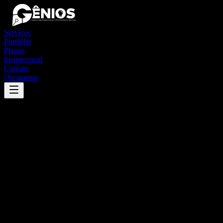
Serviços
Portfólio
Planos
Institucional
Contato
Orçamento
Success
'
guaraniaçu
'
App