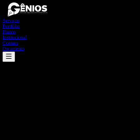
Serviços
Portfólio
Planos
Institucional
Contato
Orçamento
Success
'
guarda-mor
'
App
{100}