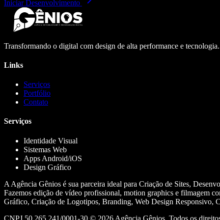
Iniciar Desenvolvimento
Transformando o digital com design de alta performance e tecnologia
Links
Serviços
Portfólio
Contato
Serviços
Identidade Visual
Sistemas Web
Apps Android/iOS
Design Gráfico
A Agência Gênios é sua parceira ideal para Criação de Sites, Desenv
Fazemos edição de vídeo profissional, motion graphics e filmagem co
Gráfico, Criação de Logotipos, Branding, Web Design Responsivo, Cr
CNPJ 50.265.241/0001-30 ©
2026
Agência Gênios. Todos os direitos