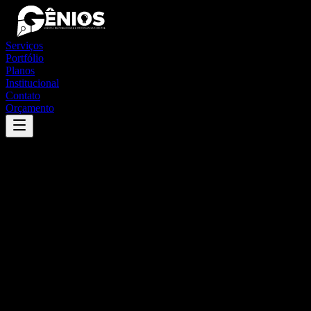
Serviços
Portfólio
Planos
Institucional
Contato
Orçamento
Success
'
guiratinga
'
App