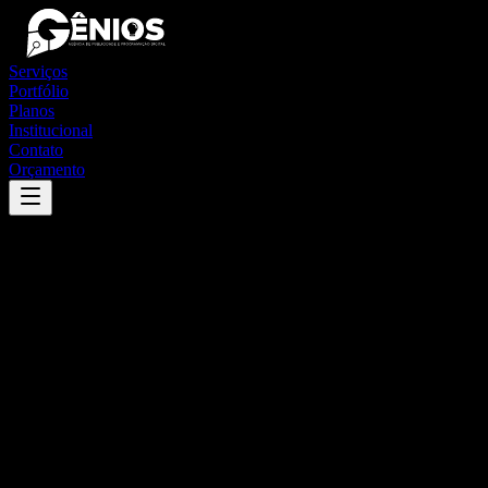
Serviços
Portfólio
Planos
Institucional
Contato
Orçamento
Success
'
gurjão
'
App