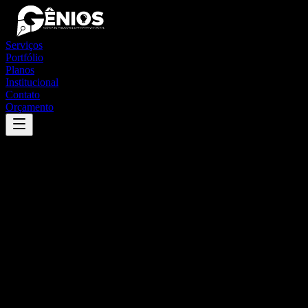
Serviços
Portfólio
Planos
Institucional
Contato
Orçamento
Success
'
heitoraí
'
App