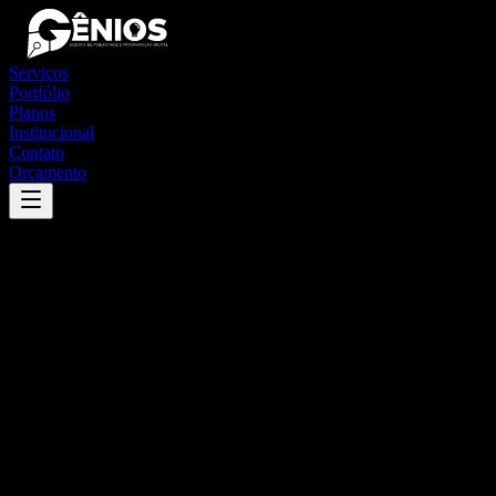
Serviços
Portfólio
Planos
Institucional
Contato
Orçamento
Success
'
ibaretama
'
App