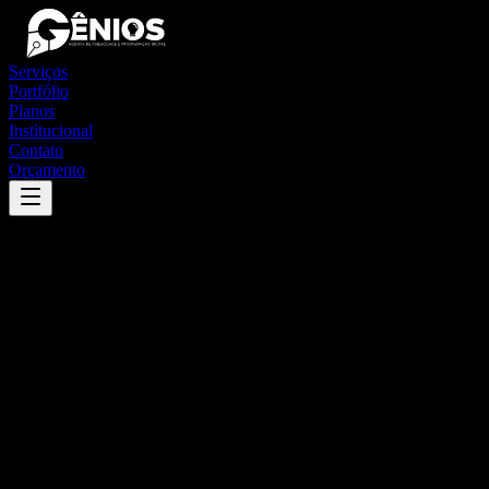
Serviços
Portfólio
Planos
Institucional
Contato
Orçamento
Success
'
ibiassucê
'
App
{100}