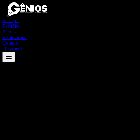
Serviços
Portfólio
Planos
Institucional
Contato
Orçamento
Success
'
ibicaraí
'
App