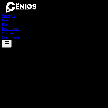
Serviços
Portfólio
Planos
Institucional
Contato
Orçamento
Success
'
iguaracy
'
App