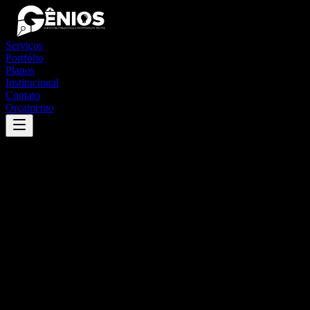
Serviços
Portfólio
Planos
Institucional
Contato
Orçamento
Success
'
ilha das flores
'
App
{100}