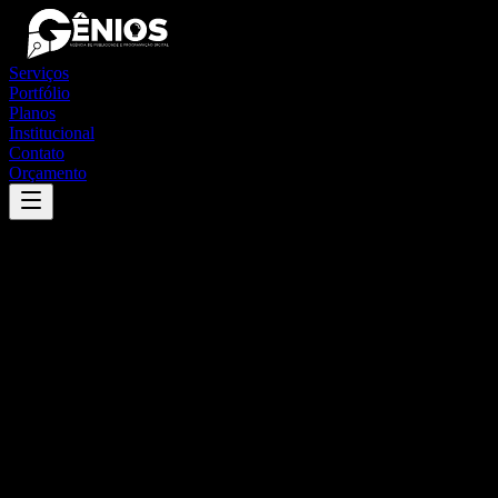
Serviços
Portfólio
Planos
Institucional
Contato
Orçamento
Success
'
indianópolis
'
App
{100}