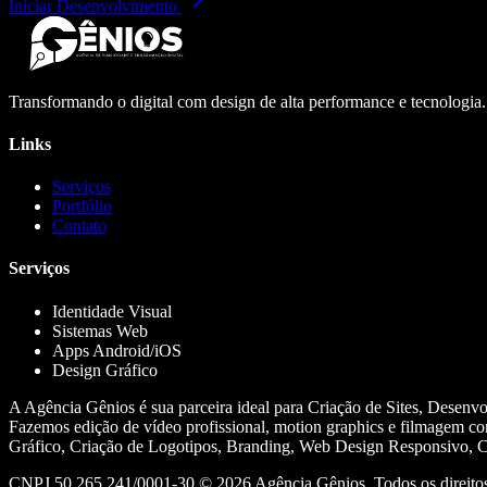
Iniciar Desenvolvimento
Transformando o digital com design de alta performance e tecnologia
Links
Serviços
Portfólio
Contato
Serviços
Identidade Visual
Sistemas Web
Apps Android/iOS
Design Gráfico
A Agência Gênios é sua parceira ideal para Criação de Sites, Desenv
Fazemos edição de vídeo profissional, motion graphics e filmagem co
Gráfico, Criação de Logotipos, Branding, Web Design Responsivo, Cr
CNPJ 50.265.241/0001-30 ©
2026
Agência Gênios. Todos os direitos