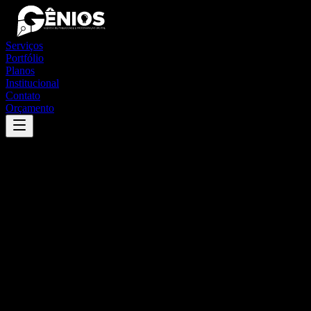
Serviços
Portfólio
Planos
Institucional
Contato
Orçamento
Success
'
indiavaí
'
App
{100}