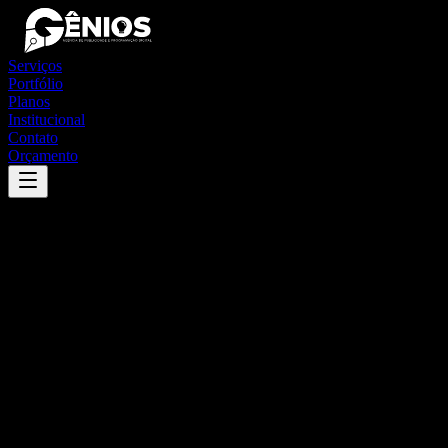
Serviços
Portfólio
Planos
Institucional
Contato
Orçamento
Success
'
ipanguaçu
'
App