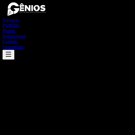
Serviços
Portfólio
Planos
Institucional
Contato
Orçamento
Success
'
iporanga
'
App