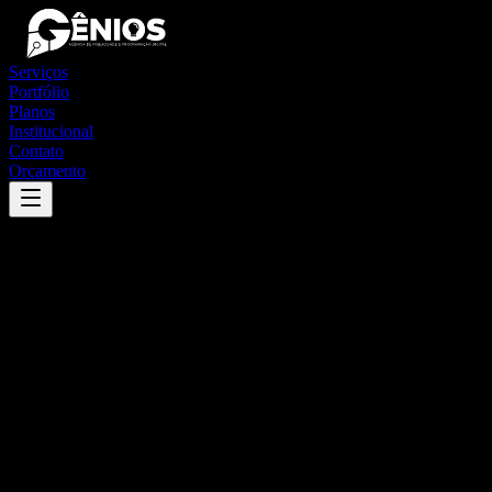
Serviços
Portfólio
Planos
Institucional
Contato
Orçamento
Success
'
ipueira
'
App