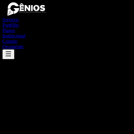
Serviços
Portfólio
Planos
Institucional
Contato
Orçamento
Success
'
irará
'
App
{100}