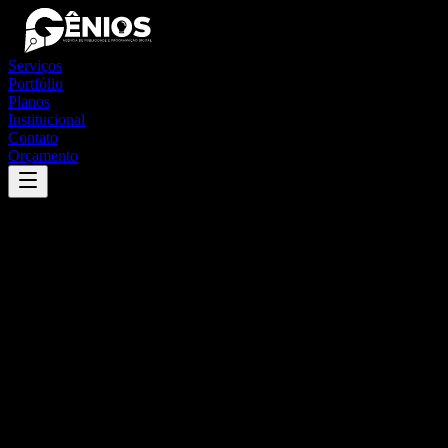
Serviços
Portfólio
Planos
Institucional
Contato
Orçamento
Success
'
isaías coelho
'
App
{100}