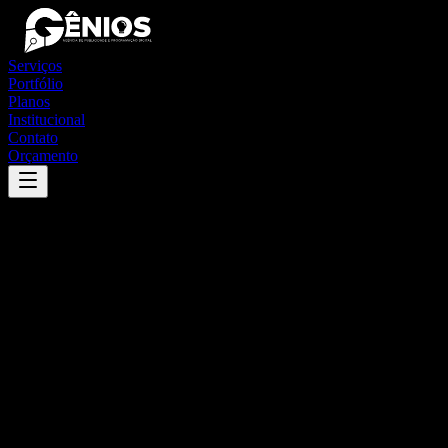
Serviços
Portfólio
Planos
Institucional
Contato
Orçamento
Success
'
itaboraí
'
App