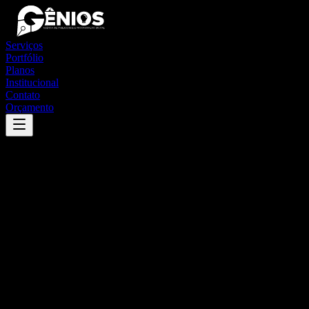
Serviços
Portfólio
Planos
Institucional
Contato
Orçamento
Success
'
itanhandu
'
App
{100}