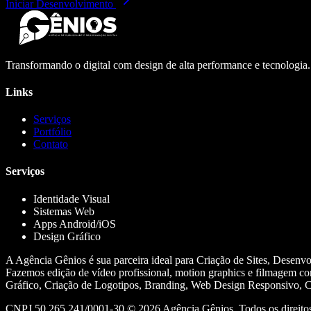
Iniciar Desenvolvimento
Transformando o digital com design de alta performance e tecnologia
Links
Serviços
Portfólio
Contato
Serviços
Identidade Visual
Sistemas Web
Apps Android/iOS
Design Gráfico
A Agência Gênios é sua parceira ideal para Criação de Sites, Desenv
Fazemos edição de vídeo profissional, motion graphics e filmagem co
Gráfico, Criação de Logotipos, Branding, Web Design Responsivo, Cr
CNPJ 50.265.241/0001-30 ©
2026
Agência Gênios. Todos os direitos