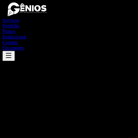
Serviços
Portfólio
Planos
Institucional
Contato
Orçamento
Success
'
itaobim
'
App