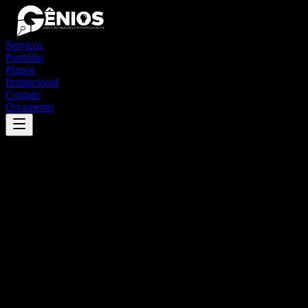
Serviços
Portfólio
Planos
Institucional
Contato
Orçamento
Success
'
itaoca
'
App