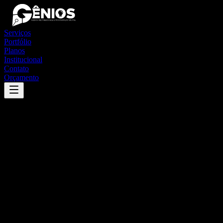
Serviços
Portfólio
Planos
Institucional
Contato
Orçamento
Success
'
itapemirim
'
App
{100}