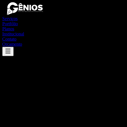
Serviços
Portfólio
Planos
Institucional
Contato
Orçamento
Success
'
itapira
'
App
{100}