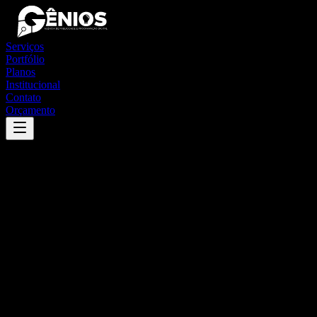
Serviços
Portfólio
Planos
Institucional
Contato
Orçamento
Success
'
itapiúna
'
App