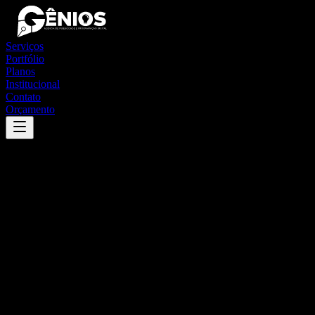
Serviços
Portfólio
Planos
Institucional
Contato
Orçamento
Success
'
itaporanga
'
App