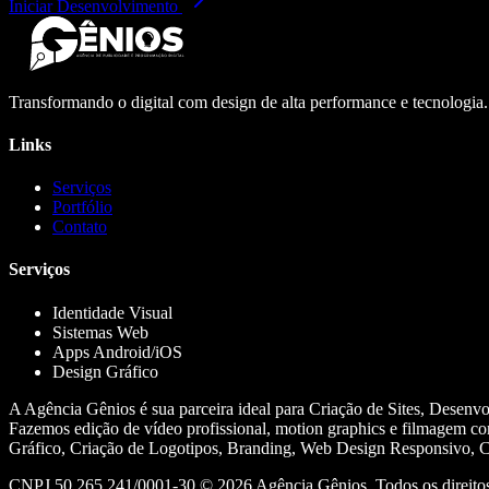
Iniciar Desenvolvimento
Transformando o digital com design de alta performance e tecnologia
Links
Serviços
Portfólio
Contato
Serviços
Identidade Visual
Sistemas Web
Apps Android/iOS
Design Gráfico
A Agência Gênios é sua parceira ideal para Criação de Sites, Desenv
Fazemos edição de vídeo profissional, motion graphics e filmagem co
Gráfico, Criação de Logotipos, Branding, Web Design Responsivo, Cr
CNPJ 50.265.241/0001-30 ©
2026
Agência Gênios. Todos os direitos