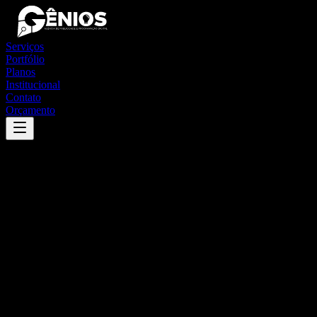
Serviços
Portfólio
Planos
Institucional
Contato
Orçamento
Success
'
itobi
'
App
{100}