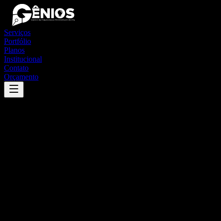
Serviços
Portfólio
Planos
Institucional
Contato
Orçamento
Success
'
ituiutaba
'
App