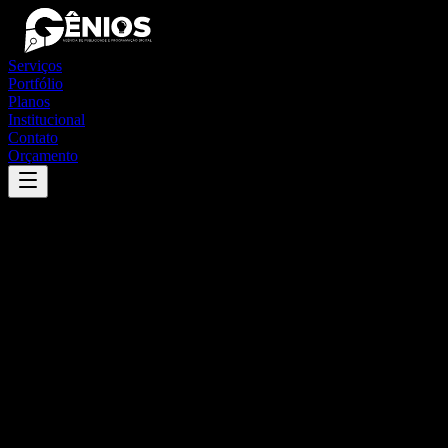
Serviços
Portfólio
Planos
Institucional
Contato
Orçamento
Success
'
ivatuba
'
App