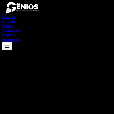
Serviços
Portfólio
Planos
Institucional
Contato
Orçamento
Success
'
jaguari
'
App