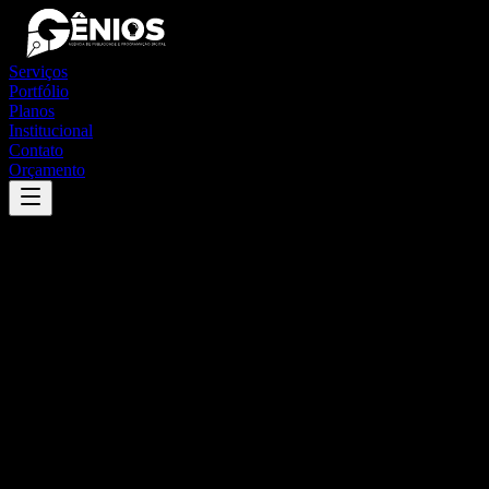
Serviços
Portfólio
Planos
Institucional
Contato
Orçamento
Success
'
jaquirana
'
App