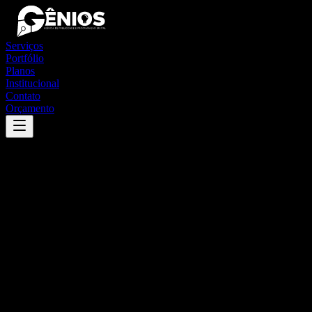
Serviços
Portfólio
Planos
Institucional
Contato
Orçamento
Success
'
jaramataia
'
App