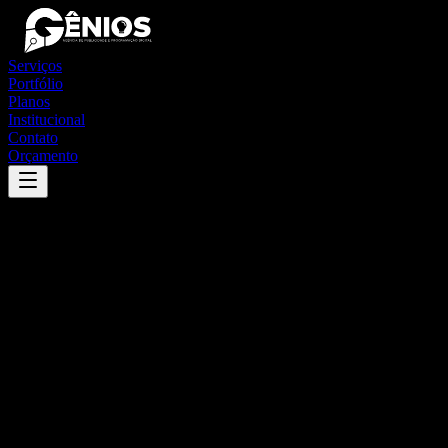
Serviços
Portfólio
Planos
Institucional
Contato
Orçamento
Success
'
jesuânia
'
App