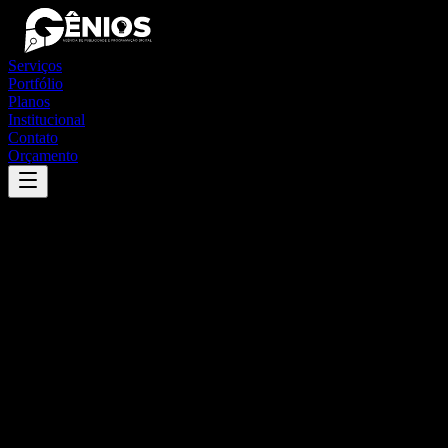
Serviços
Portfólio
Planos
Institucional
Contato
Orçamento
Success
'
joão costa
'
App
{100}