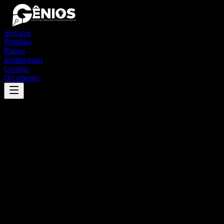
Serviços
Portfólio
Planos
Institucional
Contato
Orçamento
Success
'
joão neiva
'
App