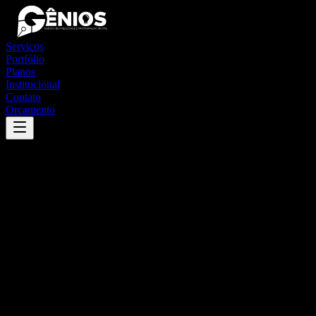
Serviços
Portfólio
Planos
Institucional
Contato
Orçamento
Success
'
joca claudino
'
App