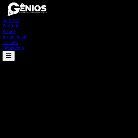
Serviços
Portfólio
Planos
Institucional
Contato
Orçamento
Success
'
juarez távora
'
App
{100}