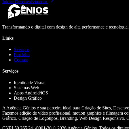
Iniciar Desenvolvimento
Transformando o digital com design de alta performance e tecnologia
Links
Serviços
Portfólio
Contato
Serviços
Identidade Visual
Sistemas Web
Apps Android/iOS
Design Gráfico
A Agência Gênios é sua parceira ideal para Criação de Sites, Desenv
Fazemos edição de vídeo profissional, motion graphics e filmagem co
Gráfico, Criação de Logotipos, Branding, Web Design Responsivo, Cr
CNPJ 50.265.241/0001-30 ©
2026
Agência Gênios. Todos os direitos