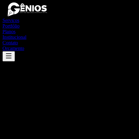
Serviços
Portfólio
Planos
Institucional
Contato
Orçamento
Success
'
juarina
'
App