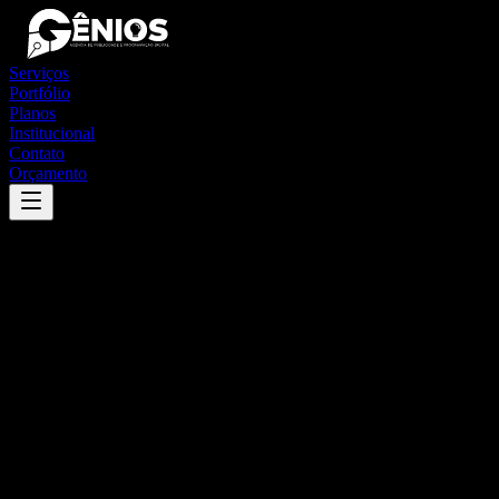
Serviços
Portfólio
Planos
Institucional
Contato
Orçamento
Success
'
júlio de castilhos
'
App