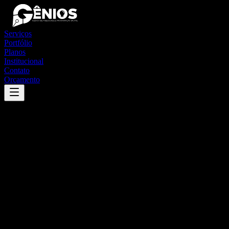
Serviços
Portfólio
Planos
Institucional
Contato
Orçamento
Success
'
jumirim
'
App