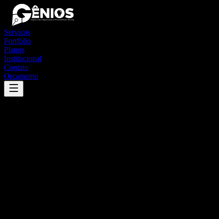
Serviços
Portfólio
Planos
Institucional
Contato
Orçamento
Success
'
juquiá
'
App