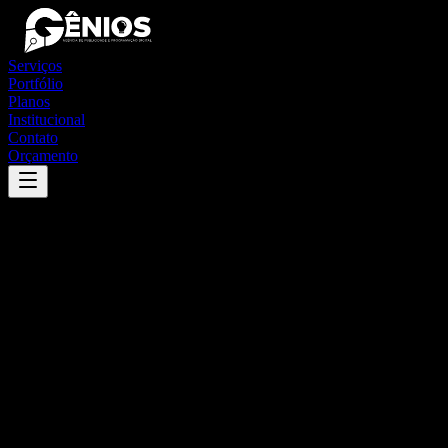
Serviços
Portfólio
Planos
Institucional
Contato
Orçamento
Success
'
juramento
'
App