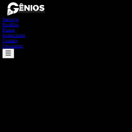
Serviços
Portfólio
Planos
Institucional
Contato
Orçamento
Success
'
jurema
'
App