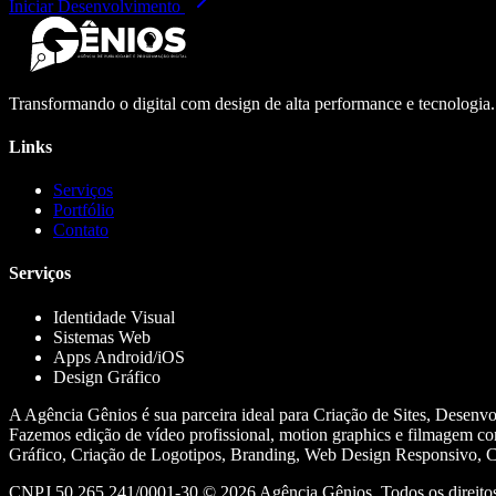
Iniciar Desenvolvimento
Transformando o digital com design de alta performance e tecnologia
Links
Serviços
Portfólio
Contato
Serviços
Identidade Visual
Sistemas Web
Apps Android/iOS
Design Gráfico
A Agência Gênios é sua parceira ideal para Criação de Sites, Desenv
Fazemos edição de vídeo profissional, motion graphics e filmagem co
Gráfico, Criação de Logotipos, Branding, Web Design Responsivo, Cr
CNPJ 50.265.241/0001-30 ©
2026
Agência Gênios. Todos os direitos