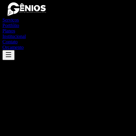
Serviços
Portfólio
Planos
Institucional
Contato
Orçamento
Success
'
lagoa do carro
'
App
{100}