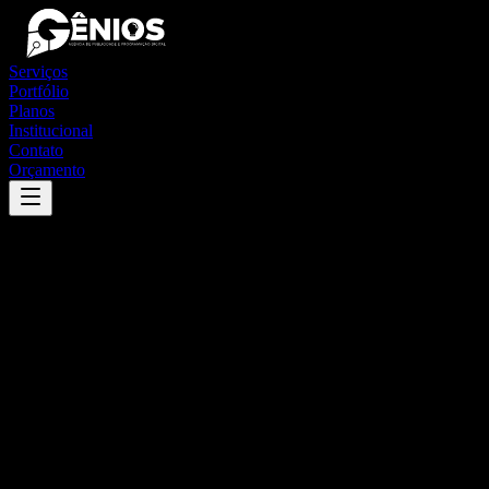
Serviços
Portfólio
Planos
Institucional
Contato
Orçamento
Success
'
lagoa dos três cantos
'
App