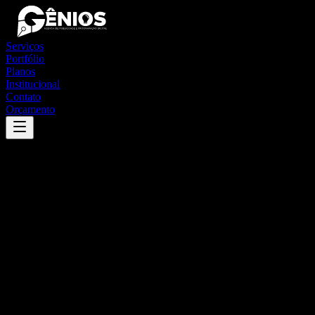
Serviços
Portfólio
Planos
Institucional
Contato
Orçamento
Success
'
lajinha
'
App