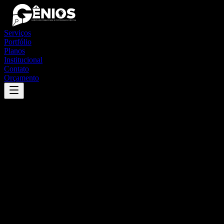
Serviços
Portfólio
Planos
Institucional
Contato
Orçamento
Success
'
leme do prado
'
App