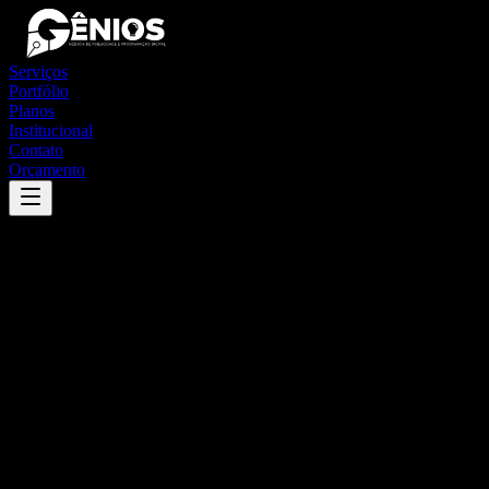
Serviços
Portfólio
Planos
Institucional
Contato
Orçamento
Success
'
leopoldina
'
App